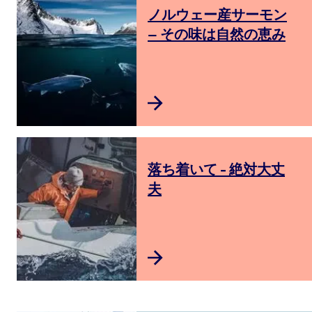
ノルウェー産サーモン
– その味は自然の恵み
落ち着いて - 絶対大丈
夫